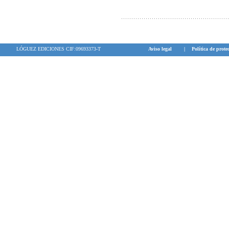
LÓGUEZ EDICIONES CIF:09693373-T
Aviso legal
|
Política de prote