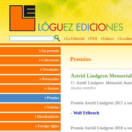
La Editorial
FAQ
Enlaces
Localiza
En portada
Premios
Colecciones
Novedades
Astrid Lindgren Memoria
Destacados
El
Astrid Lindgren Memorial Awar
mismo nombre.
Autores
Premios
Premio Astrid Lindgren 2017 a to
Noticias
- Wolf Erlbruch
Distribuidores
Foreign rights
Premio Astrid Lindgren 2010 a to