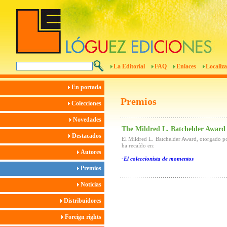
La Editorial
FAQ
Enlaces
Localiza
En portada
Premios
Colecciones
Novedades
The Mildred L. Batchelder Award
Destacados
El Mildred L. Batchelder Award, otorgado po
ha recaído en:
Autores
-El coleccionista de momentos
Premios
Noticias
Distribuidores
Foreign rights