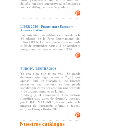
Stiftung Buchkunst como el libro más bello
del año, un libro que provoca reflexiones e
invita al diálogo entre niño y adulto.
LIBER 2026 - Puente entre Europa y
América Latina
Bajo este título, se celebrará en Barcelona la
44 edición de la Feria Internacional del
Libro LIBER. La feria puede visitarse desde
el 29 de septiembre hasta el 1 de octubre y
nos gustará recibiros en el stand C124.
EUROPA ILUSTRA 2026
Yo veo algo que tú no ves. ¿Se puede
demostrar que algo no está ahí? ¿Tú qué
opinas? Para un filósofo o una filósofa
pensar es una aventura, ya que puede
suceder que comiences con un rionoceronte
y, de pronto, termines en la luna.
"Ludwig y el rinoceronte. Una historia
filosófica para antes de dormir", ilustrado
por GOLDEN COSMOS, forma parte de la
muestra de ilustración infantil y juvenil
europea Europa Ilustra 2026.
Nuestros catálogos