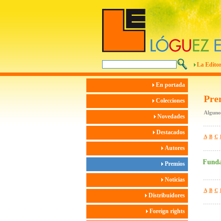
La Editor
En portada
Pre
Colecciones
Algunos
Novedades
Destacados
A
B
C
Autores
Funda
Premios
Noticias
A
B
C
Distribuidores
Foreign rights