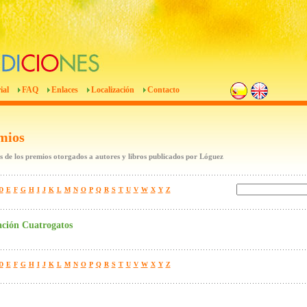
ial
FAQ
Enlaces
Localización
Contacto
mios
 de los premios otorgados a autores y libros publicados por Lóguez
D
E
F
G
H
I
J
K
L
M
N
O
P
Q
R
S
T
U
V
W
X
Y
Z
ción Cuatrogatos
D
E
F
G
H
I
J
K
L
M
N
O
P
Q
R
S
T
U
V
W
X
Y
Z