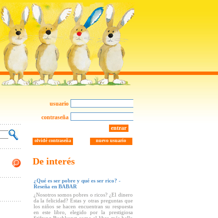
usuario
contraseña
entrar
olvidé contraseña
nuevo usuario
De interés
¿Qué es ser pobre y qué es ser rico? -
Reseña en BABAR
¿Nosotros somos pobres o ricos? ¿El dinero
da la felicidad? Estas y otras preguntas que
los niños se hacen encuentran su respuesta
en este libro, elegido por la prestigiosa