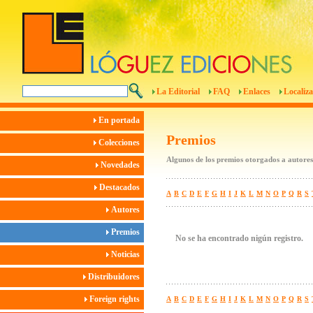
La Editorial
FAQ
Enlaces
Localiza
En portada
Premios
Colecciones
Algunos de los premios otorgados a autores
Novedades
Destacados
A
B
C
D
E
F
G
H
I
J
K
L
M
N
O
P
Q
R
S
Autores
Premios
No se ha encontrado nigún registro.
Noticias
Distribuidores
Foreign rights
A
B
C
D
E
F
G
H
I
J
K
L
M
N
O
P
Q
R
S