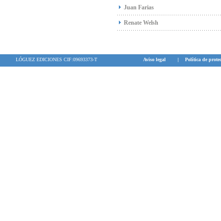
Juan Farias
Renate Welsh
LÓGUEZ EDICIONES CIF:09693373-T
Aviso legal
|
Política de prote