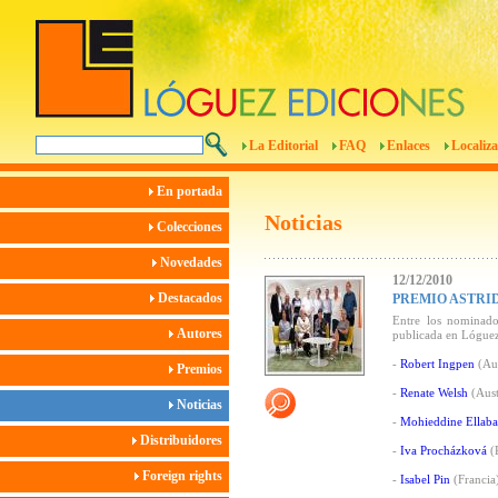
La Editorial
FAQ
Enlaces
Localiza
En portada
Noticias
Colecciones
Novedades
12/12/2010
Destacados
PREMIO ASTRID
Entre los nominad
Autores
publicada en Lóguez
-
Robert Ingpen
(Aus
Premios
-
Renate Welsh
(Aust
Noticias
-
Mohieddine Ellab
Distribuidores
-
Iva Procházková
(
Foreign rights
-
Isabel Pin
(Francia