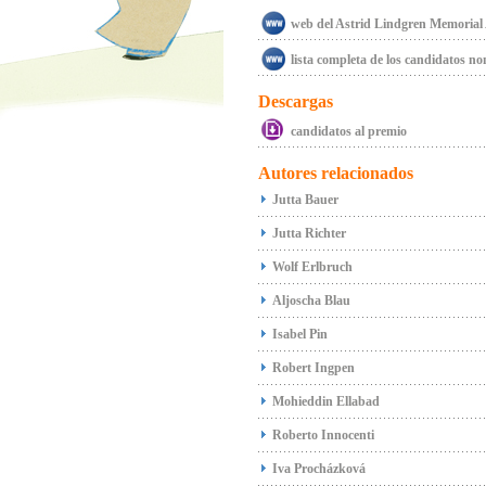
web del Astrid Lindgren Memoria
lista completa de los candidatos n
Descargas
candidatos al premio
Autores relacionados
Jutta Bauer
Jutta Richter
Wolf Erlbruch
Aljoscha Blau
Isabel Pin
Robert Ingpen
Mohieddin Ellabad
Roberto Innocenti
Iva Procházková