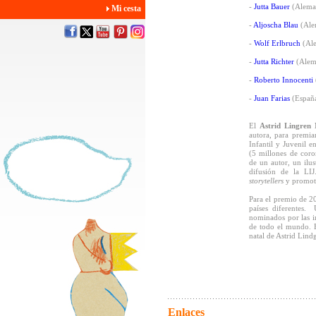
-
Jutta Bauer
(Alema
Mi cesta
-
Aljoscha Blau
(Ale
-
Wolf Erlbruch
(Ale
-
Jutta Richter
(Alem
-
Roberto Innocenti
-
Juan Farias
(Españ
El
Astrid Lingren
autora, para premia
Infantil y Juvenil 
(5 millones de cor
de un autor, un ilu
difusión de la LIJ
storytellers
y promoto
Para el premio de 2
países diferentes. 
nominados por las in
de todo el mundo. E
natal de Astrid Lind
Enlaces