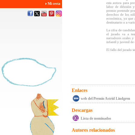
esta autora para pr
Mi cesta
labor de difusión y
premio pretende promo
derechos de los ni
económica, ya que a
destinatario o a vari
La cifra de candida
el jurado va a tene
narradores orales y 
infantil y juvenil de
El fallo del jurado 
Enlaces
web del Premio Astrid Lindgren
Descargas
Lista de nominados
Autores relacionados