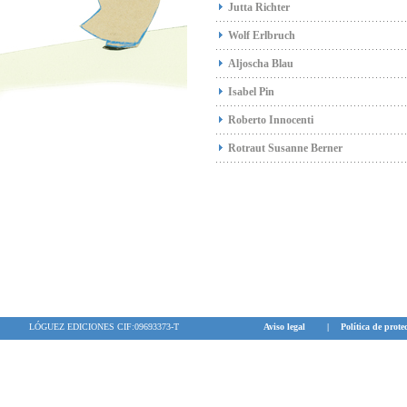
Jutta Richter
Wolf Erlbruch
Aljoscha Blau
Isabel Pin
Roberto Innocenti
Rotraut Susanne Berner
LÓGUEZ EDICIONES CIF:09693373-T
Aviso legal
|
Política de prote