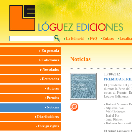
La Editorial
FAQ
Enlaces
Localiza
En portada
Noticias
Colecciones
Novedades
13/10/2012
Destacados
PREMIO ASTRID
El presidente del ju
Autores
durante la Feria del
optan al Premio. En
Lóguez Ediciones:
Premios
- Rotraut Susanne B
Noticias
- Aljoscha Blau
- Wolf Erlbruch
- Isabel Pin
Distribuidores
- Jutta Richter
- Roberto Innocenti
Foreign rights
El
Astrid Lindgren