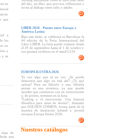
Stiftung Buchkunst como el libro más bello
but en
del año, un libro que provoca reflexiones e
invita al diálogo entre niño y adulto.
 moral
ancia:
ar que
LIBER 2026 - Puente entre Europa y
América Latina
nil a
Bajo este título, se celebrará en Barcelona la
de los
44 edición de la Feria Internacional del
Libro LIBER. La feria puede visitarse desde
oes en
el 29 de septiembre hasta el 1 de octubre y
iños y
nos gustará recibiros en el stand C124.
o y su
EUROPA ILUSTRA 2026
Yo veo algo que tú no ves. ¿Se puede
demostrar que algo no está ahí? ¿Tú qué
opinas? Para un filósofo o una filósofa
pensar es una aventura, ya que puede
suceder que comiences con un rionoceronte
y, de pronto, termines en la luna.
"Ludwig y el rinoceronte. Una historia
filosófica para antes de dormir", ilustrado
por GOLDEN COSMOS, forma parte de la
muestra de ilustración infantil y juvenil
europea Europa Ilustra 2026.
Nuestros catálogos
clase de
derán una