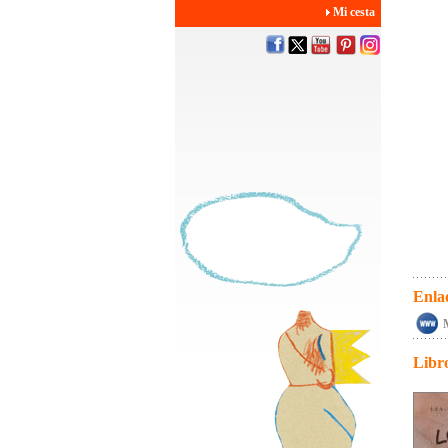
Mi cesta
Enla
Libr