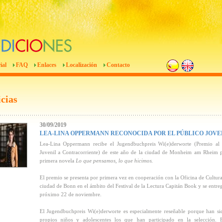
ial
FAQ
Enlaces
Localización
Contacto
cias
30/09/2019
LEA-LINA OPPERMANN RECONOCIDA POR EL PÚBLICO JOVE
Lea-Lina Oppermann recibe el Jugendbuchpreis Wi(e)derworte (Premio al
Juvenil a Contracorriente) de este año de la ciudad de Monheim am Rheim 
primera novela
Lo que pensamos, lo que hicimos.
El premio se presenta por primera vez en cooperación con la Oficina de Cultura
ciudad de Bonn en el ámbito del Festival de la Lectura Capitán Book y se entreg
próximo 22 de noviembre.
El Jugendbuchpreis Wi(e)derworte es especialmente reseñable porque han si
propios niños y adolescentes los que han participado en la selección.