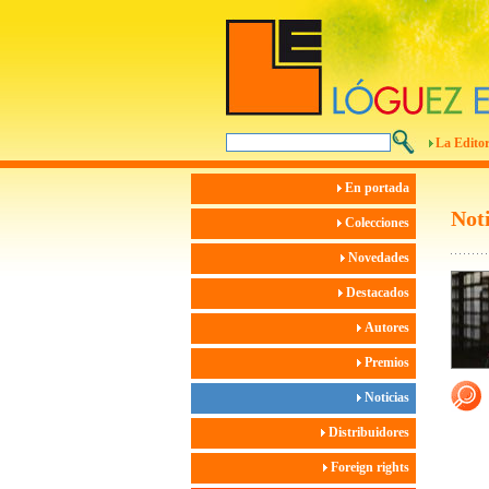
La Editor
En portada
Noti
Colecciones
Novedades
Destacados
Autores
Premios
Noticias
Distribuidores
Foreign rights