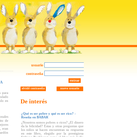
usuario
contraseña
entrar
NA
olvidé contraseña
nuevo usuario
s para
tulado
De interés
ulo en
¿Qué es ser pobre y qué es ser rico? -
onales
Reseña en BABAR
ito de
¿Nosotros somos pobres o ricos? ¿El dinero
ejores
da la felicidad? Estas y otras preguntas que
, eran
los niños se hacen encuentran su respuesta
lardón
en este libro, elegido por la prestigiosa