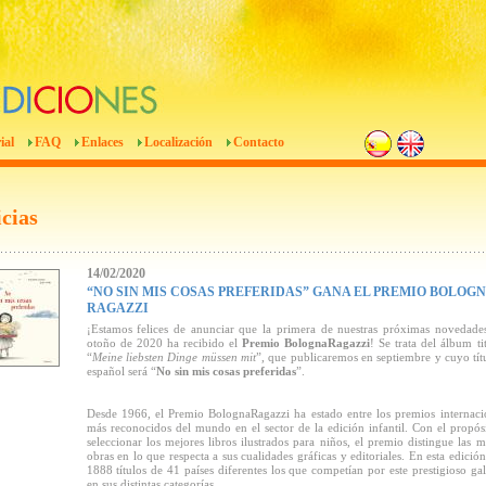
ial
FAQ
Enlaces
Localización
Contacto
cias
14/02/2020
“NO SIN MIS COSAS PREFERIDAS” GANA EL PREMIO BOLOG
RAGAZZI
¡Estamos felices de anunciar que la primera de nuestras próximas novedade
otoño de 2020 ha recibido el
Premio BolognaRagazzi
! Se trata del álbum ti
“
Meine liebsten Dinge müssen mit
”, que publicaremos en septiembre y cuyo tít
español será “
No sin mis cosas preferidas
”.
Desde 1966, el Premio BolognaRagazzi ha estado entre los premios internaci
más reconocidos del mundo en el sector de la edición infantil. Con el propós
seleccionar los mejores libros ilustrados para niños, el premio distingue las m
obras en lo que respecta a sus cualidades gráficas y editoriales. En esta edición
1888 títulos de 41 países diferentes los que competían por este prestigioso ga
en sus distintas categorías.