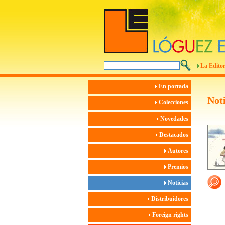
La Editor
En portada
Noti
Colecciones
Novedades
Destacados
Autores
Premios
Noticias
Distribuidores
Foreign rights