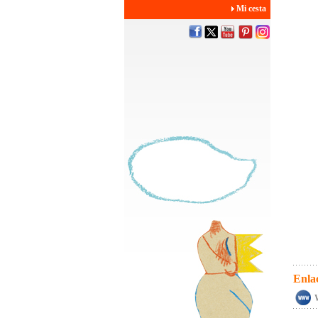
Mi cesta
Enla