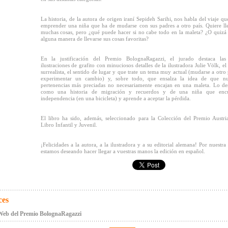
La historia, de la autora de origen iraní Sepideh Sarihi, nos habla del viaje qu
emprender una niña que ha de mudarse con sus padres a otro país. Quiere ll
muchas cosas, pero ¿qué puede hacer si no cabe todo en la maleta? ¿O quizá
alguna manera de llevarse sus cosas favoritas?
En la justificación del Premio BolognaRagazzi, el jurado destaca las 
ilustraciones de grafito con minuciosos detalles de la ilustradora Julie Völk, el
surrealista, el sentido de lugar y que trate un tema muy actual (mudarse a otro 
experimentar un cambio) y, sobre todo, que ensalza la idea de que nue
pertenencias más preciadas no necesariamente encajan en una maleta. Lo de
como una historia de migración y recuerdos y de una niña que encu
independencia (en una bicicleta) y aprende a aceptar la pérdida.
El libro ha sido, además, seleccionado para la Colección del Premio Austri
Libro Infantil y Juvenil.
¡Felicidades a la autora, a la ilustradora y a su editorial alemana! Por nuestra 
estamos deseando hacer llegar a vuestras manos la edición en español.
ces
Web del Premio BolognaRagazzi