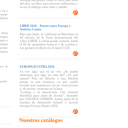
Stiftung Buchkunst como el libro más bello
del año, un libro que provoca reflexiones e
invita al diálogo entre niño y adulto.
e va a
evarse
 habrá
LIBER 2026 - Puente entre Europa y
América Latina
finas
Bajo este título, se celebrará en Barcelona la
 toque
44 edición de la Feria Internacional del
país o
Libro LIBER. La feria puede visitarse desde
stras
el 29 de septiembre hasta el 1 de octubre y
scribe
nos gustará recibiros en el stand C124.
entra
aco al
EUROPA ILUSTRA 2026
Yo veo algo que tú no ves. ¿Se puede
demostrar que algo no está ahí? ¿Tú qué
opinas? Para un filósofo o una filósofa
parte,
pensar es una aventura, ya que puede
suceder que comiences con un rionoceronte
y, de pronto, termines en la luna.
"Ludwig y el rinoceronte. Una historia
filosófica para antes de dormir", ilustrado
por GOLDEN COSMOS, forma parte de la
muestra de ilustración infantil y juvenil
europea Europa Ilustra 2026.
Nuestros catálogos