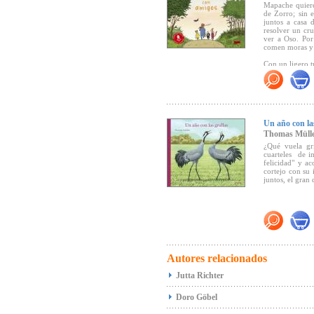
Mapache quiere
2023 (nivel C
de Zorro; sin 
juntos a casa 
resolver un cru
ver a Oso. Por
comen moras y 
Con un ligero t
cinco amigos, q
tejones, osos 
dejar que el sol
"Una fiesta de 
amistad" (
Un año con la
Südde
Thomas Müll
¿Qué vuela gr
cuarteles de i
Seleccionado p
felicidad" y a
cortejo con su 
juntos, el gran d
Premio Libro d
Librerías de M
"... Los dibujo
clara, las and
el valor de la c
muy necesario 
forma amable, d
Autores relacionados
gran plasticid
contacto con la
Jutta Richter
Doro Göbel