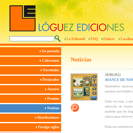
La Editorial
FAQ
Enlaces
Localiza
En portada
Noticias
Colecciones
Novedades
28/08/2022
Destacados
AVANCE DE NO
Septiembre anuncia
Autores
nuestras novedades d
Premios
Cada vez más, y ante
selección de buenos
Noticias
también que les hag
claves para sobrevi
Distribuidores
Estas son nuestras 
Foreign rights