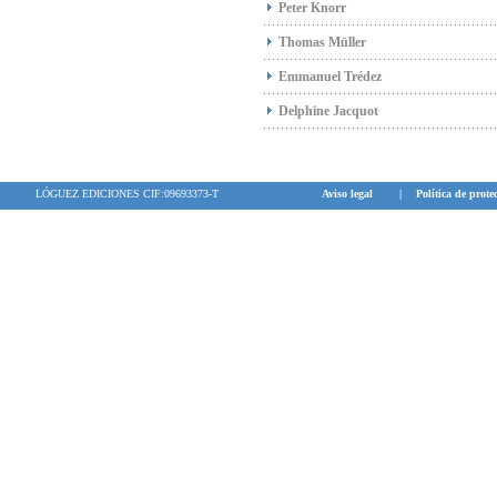
Peter Knorr
Thomas Müller
Emmanuel Trédez
Delphine Jacquot
LÓGUEZ EDICIONES CIF:09693373-T
Aviso legal
|
Política de prote