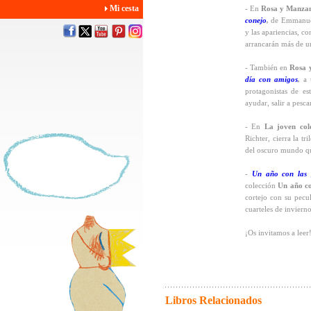
Mi cesta
- En
Rosa y Manza
conejo
,
de Emmanuel 
y las apariencias, c
arrancarán más de un
- También en
Rosa 
día con amigos
,
a u
protagonistas de e
ayudar, salir a pesc
- En
La joven cole
Richter, cierra la tr
del oscuro mundo que
-
Un año con las g
colección
Un año c
cortejo con su pecul
cuarteles de invierno
¡Os invitamos a leer
Libros Relacionados