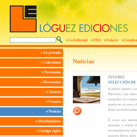
La Editorial
FAQ
Enlaces
Localiza
En portada
Noticias
Colecciones
Novedades
23/12/2022
Destacados
SELECCIÓN DE
Si habéis abierto co
Autores
Adviento, esta sele
tranquilos en compa
Premios
puede ser un nexo d
hojas encuadernadas 
Noticias
A veces nos senti
Distribuidores
mercado y resulta di
recomendación sobre
Foreign rights
mejores libros, pero