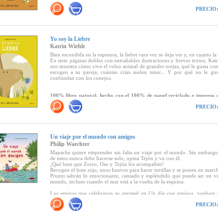
PRECIO
100% Libro natural, hecho con el 100% de papel reciclado e impreso c
ecológicas
"... ilustraciones delicadas, giros humorísticos y un uso puntual de de
recursos del lenguaje del cómic (como los bocadillos). Otro rasgo distin
Yo soy la Liebre
serie, y de todos los trabajos que la escritora y dibujante alemana-esta
Katrin Wiehle
publica, es la apuesta por los materiales cien por cien naturales (...) Seg
Bien escondida en la espesura, la liebre rara vez se deja ver y, en cuanto la 
partir de ahora, cuando te encuentres a este simpático mamífero insectívor
En siete páginas dobles con entrañables ilustraciones y breves textos, Kat
con otros ojos..."
(Canal Lector)
nos muestra cómo vive el veloz animal de grandes orejas, qué le gusta c
escogen a su pareja, cuántas crías suelen tener... Y por qué no le gu
confundan con los conejos.
100% libro natural, hecho con el 100% de papel reciclado e impreso c
ecológicas
PRECIO
"Dibujos tiernos y sencillos que transmiten ternura y sosiego para mostr
narración en primera persona, cómo es el día a día de la liebre. Para tran
sensación de dulzura, tiene mucho que ver la elección de los materiales en 
edita esta propuesta, concebida con componentes cien por cien natural
Un viaje por el mundo con amigos
reciclado, tintas ecológicas), puntas redondeadas para prevenir cualquier
Philip Waechter
en la manipulación autónoma del pequeño lector, y papel de excelente
Mapache quiere emprender sin falta un viaje por el mundo. Sin embargo
(Canal Lector)
.
de estos nunca debe hacerse solo, opina Tejón y va con él.
¡Qué bien que Zorro, Oso y Tejón los acompañen!
Recogen el bote rojo, unos huevos para hacer tortillas y se ponen en marc
Pronto sabrán lo emocionante, cansado y espléndido que puede ser un vi
mundo, incluso cuando el mar está a la vuelta de la esquina.
Los amigos que celebraron su amistad en
Un día con amigos,
vuelven a
para disfrutar de un excitante y emocionante viaje.
PRECIO
"Waechter, artista muy popular en la literatura infantil alemana, nos 