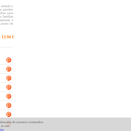
as mamás y
se pierden
niños para
s familias
empiezan a
a punto de
 e hijos y
13.94 €
:
oca más de
 una nueva
nte uno al
ente de la
niños. una
 segmentos
rítica. La
lizan los
ñetas...).
alización de nuestros contenidos.
 su uso.
ies