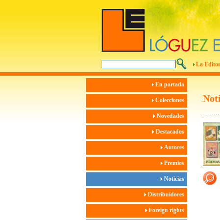
La Editor
En portada
Noti
Colecciones
Novedades
Destacados
Autores
Premios
Noticias
Distribuidores
Foreign rights