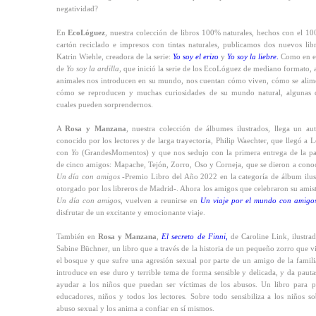
negatividad?
En
EcoLóguez
, nuestra colección de libros 100% naturales, hechos con el 1
cartón reciclado e impresos con tintas naturales, publicamos dos nuevos lib
Katrin Wiehle, creadora de la serie:
Yo soy el erizo
y
Yo soy la liebre
.
Como en e
de
Yo soy la ardilla
, que inició la serie de los EcoLóguez de mediano formato,
animales nos introducen en su mundo, nos cuentan cómo viven, cómo se alim
cómo se reproducen y muchas curiosidades de su mundo natural, algunas 
cuales pueden sorprendernos.
A
Rosa y Manzana
, nuestra colección de álbumes ilustrados, llega un au
conocido por los lectores y de larga trayectoria, Philip Waechter, que llegó a 
con
Yo
(GrandesMomentos) y que nos sedujo con la primera entrega de la pa
de cinco amigos: Mapache, Tejón, Zorro, Oso y Corneja, que se dieron a cono
Un día con amigos
-Premio Libro del Año 2022 en la categoría de álbum ilus
otorgado por los libreros de Madrid-. Ahora los amigos que celebraron su amis
Un día con amigos
, vuelven a reunirse en
Un viaje por el
mundo con amigo
disfrutar de un excitante y emocionante viaje.
También en
Rosa y Manzana
,
El secreto de Finni,
de Caroline Link, ilustra
Sabine Büchner, un libro que a través de la historia de un pequeño zorro que v
el bosque y que sufre una agresión sexual por parte de un amigo de la famili
introduce en ese duro y terrible tema de forma sensible y delicada, y da pauta
ayudar a los niños que puedan ser víctimas de los abusos. Un libro para p
educadores, niños y todos los lectores. Sobre todo sensibiliza a los niños so
abuso sexual y los anima a confiar en sí mismos.