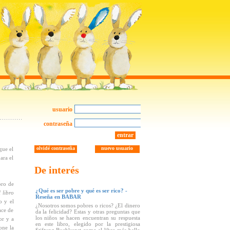
usuario
contraseña
entrar
olvidé contraseña
nuevo usuario
gue el
ara el
De interés
bro de
¿Qué es ser pobre y qué es ser rico? -
 libro
Reseña en BABAR
o y el
¿Nosotros somos pobres o ricos? ¿El dinero
ace de
da la felicidad? Estas y otras preguntas que
los niños se hacen encuentran su respuesta
or y a
en este libro, elegido por la prestigiosa
one la