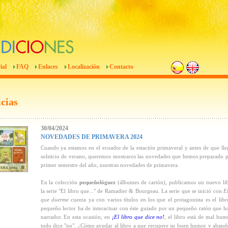
ial
FAQ
Enlaces
Localización
Contacto
cias
30/04/2024
NOVEDADES DE PRIMAVERA 2024
Cuando ya estamos en el ecuador de la estación primaveral y antes de que lle
solsticio de verano, queremos mostraros las novedades que hemos preparado p
primer semestre del año, nuestras novedades de primavera.
En la colección
pequeñológuez
(álbumes de cartón), publicamos un nuevo li
la serie "El libro que..." de Ramadier & Bourgeau. La serie que se inició con
El
que
duerme
cuenta ya con varios títulos en los que el protagonista es el libr
pequeño lector ha de interactuar con éste guiado por un pequeño ratón que h
narrador. En esta ocasión, en
¡El libro que dice no!
,
el libro está de mal hum
todo dice "no". ¿Cómo ayudar al libro a que recupere su buen humor y aband