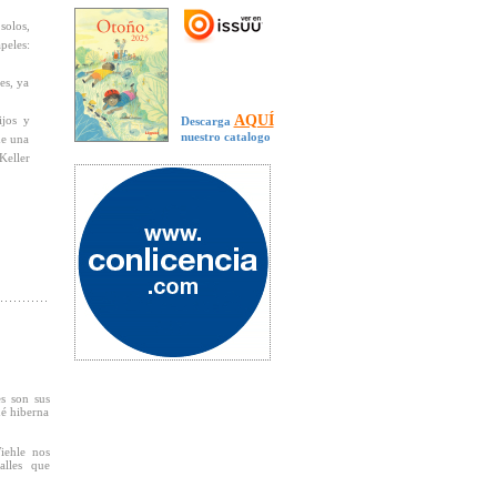
solos,
peles:
es, ya
AQUÍ
ijos y
Descarga
nuestro catalogo
de una
Keller
es son sus
ué hiberna
iehle nos
alles que