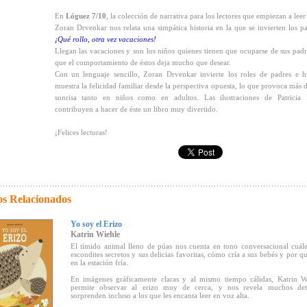
En
Lóguez 7/10
, la colección de narrativa para los lectores que empiezan a leer 
Zoran Drvenkar nos relata una simpática historia en la que se invierten los pa
¡Qué rollo, otra vez vacaciones!
Llegan las vacaciones y son los niños quienes tienen que ocuparse de sus padr
que el comportamiento de éstos deja mucho que desear.
Con un lenguaje sencillo, Zoran Drvenkar invierte los roles de padres e h
muestra la felicidad familiar desde la perspectiva opuesta, lo que provoca más 
sonrisa tanto en niños como en adultos. Las ilustraciones de Patricia 
contribuyen a hacer de éste un libro muy divertido.
¡Felices lecturas!
os Relacionados
Yo soy el Erizo
Katrin Wiehle
El tímido animal lleno de púas nos cuenta en tono conversacional cuál
escondites secretos y sus delicias favoritas, cómo cría a sus bebés y por q
en la estación fría.
En imágenes gráficamente claras y al mismo tiempo cálidas, Katrin W
permite observar al erizo muy de cerca, y nos revela muchos det
sorprenden incluso a los que les encanta leer en voz alta.