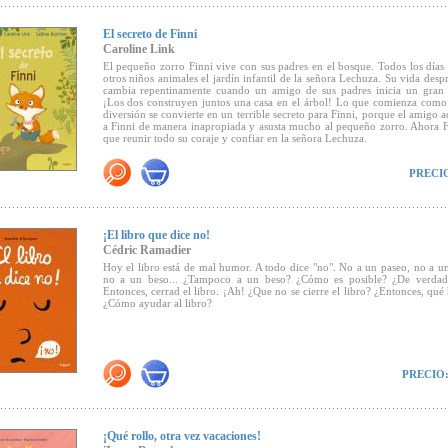
encantadora historia, de preceptos sencillos, en donde hace gala de sus
diseños, caracterizados por una galería de personajes definidos con línea
(Canal Lector).
El secreto de Finni
Caroline Link
El pequeño zorro Finni vive con sus padres en el bosque. Todos los días 
otros niños animales el jardín infantil de la señora Lechuza. Su vida des
cambia repentinamente cuando un amigo de sus padres inicia un gran 
¡Los dos construyen juntos una casa en el árbol! Lo que comienza como
diversión se convierte en un terrible secreto para Finni, porque el amigo a
a Finni de manera inapropiada y asusta mucho al pequeño zorro. Ahora F
que reunir todo su coraje y confiar en la señora Lechuza.
PRECI
Un libro para padres, educadores, niños y todos los lectores. Sobre todo, s
a los niños sobre el abuso sexual y los anima a confiar en sí mismos.
"A los niños que sufren abuso sexual a menudo les resulta difícil hablar de
nuestro álbum ilustrado queremos animar a los niños más pequeños a qu
¡El libro que dice no!
en una persona de su elección. No debemos dejar solos a los niños en esta
Cédric Ramadier
de vida opresiva. Su integridad física y mental es muy importante
Hoy el libro está de mal humor. A todo dice "no". No a un paseo, no a un
(Caroline Link, directora de cine y escritora).
no a un beso... ¿Tampoco a un beso? ¿Cómo es posible? ¿De verda
Entonces, cerrad el libro. ¡Ah! ¿Que no se cierre el libro? ¿Entonces, qu
¿Cómo ayudar al libro?
"Los niños afectados por el abuso a menudo no tienen palabras para descri
les pasa. Necesitan nuestra atención para que podamos reconocer sus m
apoyarlos como la señora Lechuza al pequeño zorro" (Sabine Büchner, ilus
Recomendado por
Canal Lector.
PRECIO
¡Qué rollo, otra vez vacaciones!