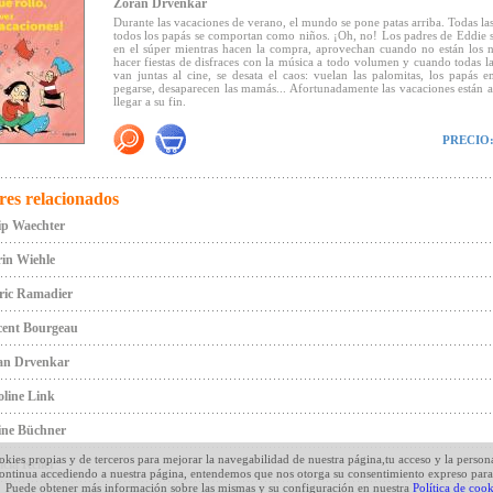
Zoran Drvenkar
Durante las vacaciones de verano, el mundo se pone patas arriba. Todas l
todos los papás se comportan como niños. ¡Oh, no! Los padres de Eddie 
en el súper mientras hacen la compra, aprovechan cuando no están los 
hacer fiestas de disfraces con la música a todo volumen y cuando todas la
van juntas al cine, se desata el caos: vuelan las palomitas, los papás 
pegarse, desaparecen las mamás... Afortunadamente las vacaciones están 
llegar a su fin.
Con un lenguaje sencillo, Zoran Drvenkar invierte los roles de padres
PRECIO
muestra la felicidad familiar desde la perspectiva opuesta, lo que prov
una sonrisa tanto en niños como en adultos.
-Un cuento atípico, un experimento fantástico para que los niños adopten
perspectiva. Para todos los niños que siempre quisieron saber cómo se sie
res relacionados
poder decidirlo todo.
ip Waechter
- Un relato muy divertido maravillosamente ilustrado, sacado directam
vida cotidiana, narrado con humor y con extravagantes ilustraciones.
in Wiehle
ric Ramadier
"... En esta divertida fantasía de Zoran Drvenkar, [...] los mayores son los 
inteligente forma de analizar los comportamientos habituales en distintos
de edad, romper tópicos y esbozar una sonrisa para ejercer la sana autoc
cent Bourgeau
propuesta está ilustrada con dinamismo y simpáticos diseños que uti
recursos propios del lenguaje del cómic (bocadillos, alternancia de vi
an Drvenkar
Aseguramos muchas sonrisas
(Canal Lector).
line Link
ine Büchner
okies propias y de terceros para mejorar la navegabilidad de nuestra página,tu acceso y la person
icia Keller
continua accediendo a nuestra página, entendemos que nos otorga su consentimiento expreso para
Puede obtener más información sobre las mismas y su configuración en nuestra
Política de cook