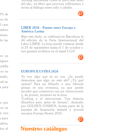
Stiftung Buchkunst como el libro más bello
del año, un libro que provoca reflexiones e
invita al diálogo entre niño y adulto.
00% de
ros de
l caso
LIBER 2026 - Puente entre Europa y
 ambos
América Latina
entan,
Bajo este título, se celebrará en Barcelona la
de las
44 edición de la Feria Internacional del
Libro LIBER. La feria puede visitarse desde
el 29 de septiembre hasta el 1 de octubre y
nos gustará recibiros en el stand C124.
tor ya
Lóguez
ndilla
cer en
EUROPA ILUSTRA 2026
trado,
Yo veo algo que tú no ves. ¿Se puede
demostrar que algo no está ahí? ¿Tú qué
tad en
opinas? Para un filósofo o una filósofa
s
para
pensar es una aventura, ya que puede
suceder que comiences con un rionoceronte
y, de pronto, termines en la luna.
"Ludwig y el rinoceronte. Una historia
filosófica para antes de dormir", ilustrado
do por
por GOLDEN COSMOS, forma parte de la
ive en
muestra de ilustración infantil y juvenil
a, nos
europea Europa Ilustra 2026.
s para
adres,
Nuestros catálogos
bre el