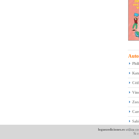
Auto
Phil
Katr
Céd
Vin
Zor
Caro
Sab
loguezediciones.es
utiliza co
Patr
Si 