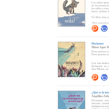
Los niños apren
en los primero
los niños a tra
hacer, incluso 
Un libro muy a
¡Para pequeños
"...los pequeño
gracias a las e
creadas por la 
infantiles a t
Lector).
Horizonte
Miren Agur 
Para quienes c
Para quienes y
Con esta dedica
horizonte, un 
Ane Pikaza, un 
Recomendado a
para aquellos 
sonidos y los pa
Miren Agur nos 
sentimiento ca
siguiendo la mú
¿Qué es la inte
pentagrama de 
Angelika Zah
cautivado por 
Encuentra nue
lector hasta el
favorita cuan
inteligencia art
Para Miren Agu