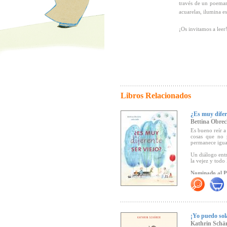
través de un poemar
acuarelas, ilumina e
¡Os invitamos a leer
Libros Relacionados
¿Es muy difere
Bettina Obrec
Es bueno reír a
cosas que no 
permanece igual
Un diálogo entr
la vejez y todo
Nominado al Pr
"Una bella y po
los más pequeñ
conviven, con 
¡Yo puedo sol
Kathrin Schä