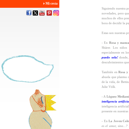
Mi cesta
Siguiendo nuestra po
novedades, pero que 
muchos de ellos pre
hora de decidir la p
Estas son nuestras 
- En
Rosa y manz
Shärer. Los niños 
especialmente en lo
puedo sola!
donde, 
descubrimientos que 
También en
Rosa y
abuela que plantea c
de la vida, de Betti
Julie Völk.
- A
Lóguez Mediamb
inteligencia artifici
inteligencia artific
presente en nuestras
- En
La Joven Cole
es el amor, sino...?