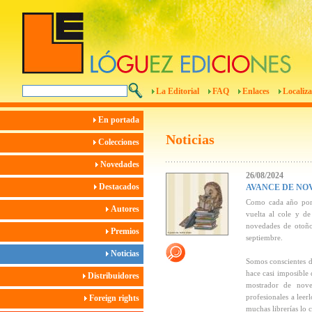
La Editorial
FAQ
Enlaces
Localiza
En portada
Noticias
Colecciones
Novedades
26/08/2024
Destacados
AVANCE DE NO
Como cada año por e
Autores
vuelta al cole y de
novedades de otoño,
Premios
septiembre.
Noticias
Somos conscientes de
hace casi imposible 
Distribuidores
mostrador de nove
profesionales a leer
Foreign rights
muchas librerías lo 