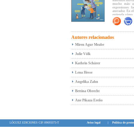
teléfonos móvil
Pikaza su horiz
mucho más: ap
expresiones f
aterrador. En e
entienda cómo f
"Un libro inf
seductora para
reflexivo, ya 
docentes"
(Cana
Autores relacionados
Miren Agur Meabe
Julie Völk
Kathrin Schärer
Lena Hesse
Angelika Zahn
Bettina Obrecht
Ane Pikaza Ereño
LÓGUEZ EDICIONES CIF:09693373-T
Aviso legal
|
Política de prote