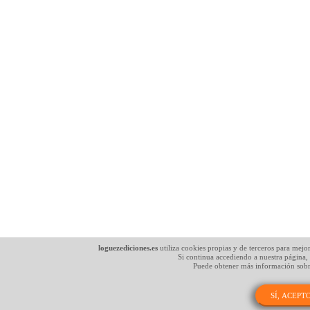
loguezediciones.es
utiliza cookies propias y de terceros para mejo
Si continua accediendo a nuestra página,
Puede obtener más información sobr
SÍ, ACEPT