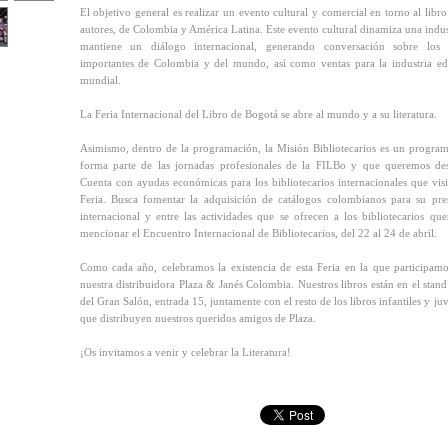
El objetivo general es realizar un evento cultural y comercial en torno al libro
autores, de Colombia y América Latina. Este evento cultural dinamiza una indus
mantiene un diálogo internacional, generando conversación sobre los 
importantes de Colombia y del mundo, así como ventas para la industria edi
mundial.
La Feria Internacional del Libro de Bogotá se abre al mundo y a su literatura.
Asimismo, dentro de la programación, la Misión Bibliotecarios es un progra
forma parte de las jornadas profesionales de la FILBo y que queremos des
Cuenta con ayudas económicas para los bibliotecarios internacionales que visi
Feria. Busca fomentar la adquisición de catálogos colombianos para su pre
internacional y entre las actividades que se ofrecen a los bibliotecarios qu
mencionar el Encuentro Internacional de Bibliotecarios, del 22 al 24 de abril.
Como cada año, celebramos la existencia de esta Feria en la que participam
nuestra distribuidora Plaza & Janés Colombia. Nuestros libros están en el stan
del Gran Salón, entrada 15, juntamente con el resto de los libros infantiles y juv
que distribuyen nuestros queridos amigos de Plaza.
¡Os invitamos a venir y celebrar la Literatura!