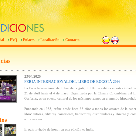
ial
FAQ
Enlaces
Localización
Contacto
cias
23/04/2026
FERIA INTERNACIONAL DEL LIBRO DE BOGOTÁ 2026
La Feria Internacional del Libro de Bogotá, FILBo, se celebra en esta ciudad de
21 de abril hasta el 4 de mayo. Organizada por la Cámara Colombiana del L
Corferias, es un evento cultural de los más importantes en el mundo hispanohab
Fundanda en 1988, reúne desde hace 38 años a todos los actores de la cade
libro: autores, editores, correctores, traductores, distribuidores y libreros y, có
tos
a los lectores.
El país invitado de honor en esta edición es India.