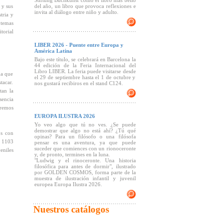
Stiftung Buchkunst como el libro más bello
 y sus
del año, un libro que provoca reflexiones e
invita al diálogo entre niño y adulto.
tria y
temas
torial
LIBER 2026 - Puente entre Europa y
América Latina
Bajo este título, se celebrará en Barcelona la
44 edición de la Feria Internacional del
Libro LIBER. La feria puede visitarse desde
ma que
el 29 de septiembre hasta el 1 de octubre y
tacar.
nos gustará recibiros en el stand C124.
tan la
sencia
eremos
EUROPA ILUSTRA 2026
Yo veo algo que tú no ves. ¿Se puede
demostrar que algo no está ahí? ¿Tú qué
os con
opinas? Para un filósofo o una filósofa
d 1103
pensar es una aventura, ya que puede
suceder que comiences con un rionoceronte
eniles
y, de pronto, termines en la luna.
"Ludwig y el rinoceronte. Una historia
filosófica para antes de dormir", ilustrado
por GOLDEN COSMOS, forma parte de la
muestra de ilustración infantil y juvenil
europea Europa Ilustra 2026.
Nuestros catálogos