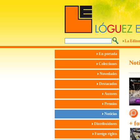
La Editor
En portada
Noti
Colecciones
Novedades
Destacados
Autores
Premios
Noticias
+ fo
Distribuidores
Foreign rights