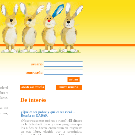
usuario
contraseña
entrar
olvidé contraseña
nuevo usuario
sde el
ibro y
lante.
De interés
na del
¿Qué es ser pobre y qué es ser rico? -
mo no,
Reseña en BABAR
¿Nosotros somos pobres o ricos? ¿El dinero
da la felicidad? Estas y otras preguntas que
los niños se hacen encuentran su respuesta
en este libro, elegido por la prestigiosa