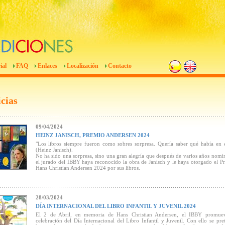
ial
FAQ
Enlaces
Localización
Contacto
cias
09/04/2024
HEINZ JANISCH, PREMIO ANDERSEN 2024
"Los libros siempre fueron como sobres sorpresa. Quería saber qué había en e
(Heinz Janisch).
No ha sido una sorpresa, sino una gran alegría que después de varios años nomi
el jurado del IBBY haya reconocido la obra de Janisch y le haya otorgado el P
Hans Christian Andersen 2024 por sus libros.
28/03/2024
DÍA INTERNACIONAL DEL LIBRO INFANTIL Y JUVENIL 2024
El 2 de Abril, en memoria de Hans Christian Andersen, el IBBY promue
celebración del Día Internacional del Libro Infantil y Juvenil. Con ello se pre