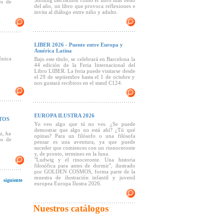
Stiftung Buchkunst como el libro más bello
es de
del año, un libro que provoca reflexiones e
invita al diálogo entre niño y adulto.
LIBER 2026 - Puente entre Europa y
América Latina
ónica
Bajo este título, se celebrará en Barcelona la
44 edición de la Feria Internacional del
Libro LIBER. La feria puede visitarse desde
el 29 de septiembre hasta el 1 de octubre y
nos gustará recibiros en el stand C124.
EUROPA ILUSTRA 2026
TOS
Yo veo algo que tú no ves. ¿Se puede
demostrar que algo no está ahí? ¿Tú qué
z, ha
opinas? Para un filósofo o una filósofa
os de
pensar es una aventura, ya que puede
suceder que comiences con un rionoceronte
y, de pronto, termines en la luna.
"Ludwig y el rinoceronte. Una historia
filosófica para antes de dormir", ilustrado
por GOLDEN COSMOS, forma parte de la
muestra de ilustración infantil y juvenil
siguiente
europea Europa Ilustra 2026.
Nuestros catálogos