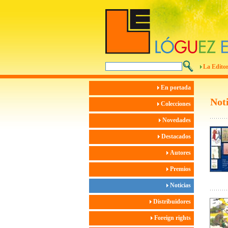
La Editor
En portada
Noti
Colecciones
Novedades
Destacados
Autores
Premios
Noticias
Distribuidores
Foreign rights