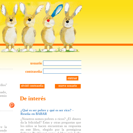
usuario
contraseña
entrar
llos"
olvidé contraseña
nuevo usuario
nado,
remio
De interés
¿Qué es ser pobre y qué es ser rico? -
Reseña en BABAR
¿Nosotros somos pobres o ricos? ¿El dinero
da la felicidad? Estas y otras preguntas que
los niños se hacen encuentran su respuesta
ve la
en este libro, elegido por la prestigiosa
tende