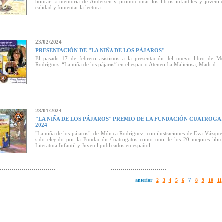
honrar la memoria de Andersen y promocionar los libros infantiles y juvenil
calidad y fomentar la lectura.
23/02/2024
PRESENTACIÓN DE "LA NIÑA DE LOS PÁJAROS"
El pasado 17 de febrero asistimos a la presentación del nuevo libro de M
Rodríguez: “La niña de los pájaros” en el espacio Ateneo La Maliciosa, Madrid.
28/01/2024
"LA NIÑA DE LOS PÁJAROS" PREMIO DE LA FUNDACIÓN CUATROGA
2024
"La niña de los pájaros", de Mónica Rodríguez, con ilustraciones de Eva Vázque
sido elegido por la Fundación Cuatrogatos como uno de los 20 mejores libr
Literatura Infantil y Juvenil publicados en español.
7
anterior
2
3
4
5
6
8
9
10
11